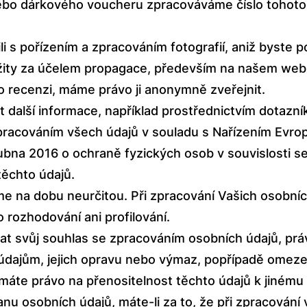
nebo dárkového voucheru zpracováváme číslo tohoto 
ili s pořízením a zpracováním fotografií, aniž byste 
užity za účelem propagace, především na našem we
o recenzi, máme právo ji anonymně zveřejnit.
další informace, například prostřednictvím dotazní
racováním všech údajů v souladu s Nařízením Evro
ubna 2016 o ochraně fyzických osob v souvislosti 
těchto údajů.
e na dobu neurčitou. Při zpracování Vašich osobní
rozhodování ani profilování.
lat svůj souhlas se zpracováním osobních údajů, pr
údajům, jejich opravu nebo výmaz, popřípadě omezen
máte právo na přenositelnost těchto údajů k jinému 
nu osobních údajů, máte-li za to, že při zpracování