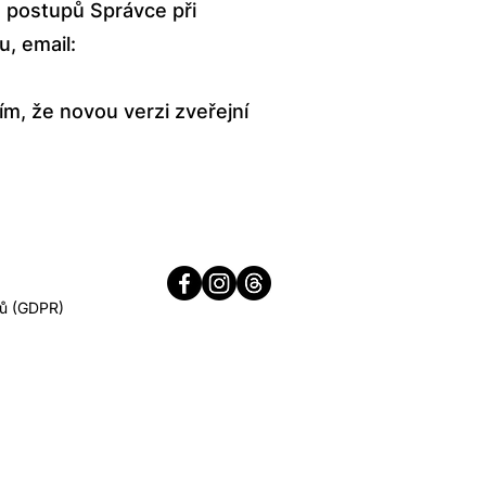
 postupů Správce při
, email:
m, že novou verzi zveřejní
jů (GDPR)