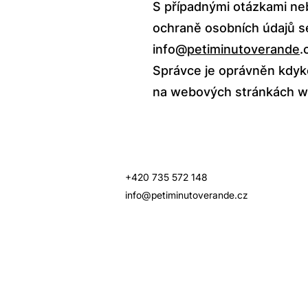
S případnými otázkami ne
ochraně osobních údajů s
info@
petiminutoverande
.
Správce je oprávněn kdyko
na webových stránkách
w
+420 735 572 148
info@petiminutoverande.cz