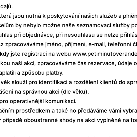
dajů.
erá jsou nutná k poskytování našich služeb a plněn
čelům by nebylo možné naše seznamovací služby po
las při objednávce, při nesouhlasu se nelze přihlási
cz
zpracováváme jméno, příjmení, e-mail, telefonní čí
 kdy jste registraci na webu
www.petiminutoverande
akou naši akci, zpracováváme čas rezervace, údaje o
aplatili a způsobu platby.
 věk slouží pro identifikaci a rozdělení klientů do s
lášeni na správnou akci (dle věku).
pro operativnější komunikaci.
kačním prostředkem a také ho předáváme vámi vybr
v případě oboustranné shody na akci vyplněné na f