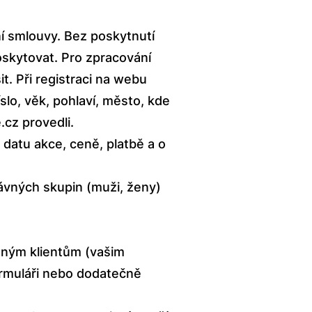
í smlouvy. Bez poskytnutí
skytovat. Pro zpracování
t. Při registraci na webu
slo, věk, pohlaví, město, kde
.cz
provedli.
 datu akce, ceně, platbě a o
právných skupin (muži, ženy)
aným klientům (vašim
ormuláři nebo dodatečně