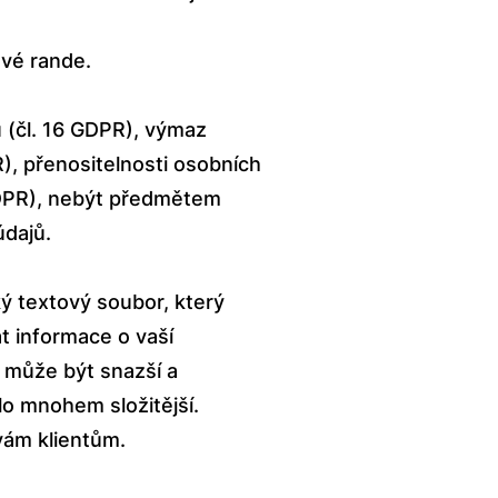
vé rande.
 (čl. 16 GDPR), výmaz
), přenositelnosti osobních
 GDPR), nebýt předmětem
dajů.
ý textový soubor, který
 informace o vaší
k může být snazší a
lo mnohem složitější.
 vám klientům.