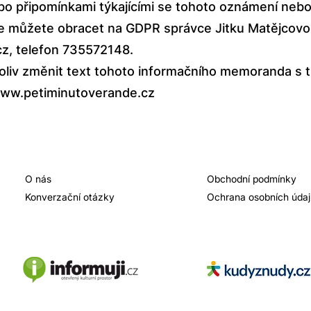
bo připomínkami týkajícími se tohoto oznámení nebo
e můžete obracet na GDPR správce Jitku Matějcovou
cz, telefon 735572148.
liv změnit text tohoto informačního memoranda s tí
ww.petiminutoverande.cz
O nás
Obchodní podmínky
Konverzační otázky
Ochrana osobních úda