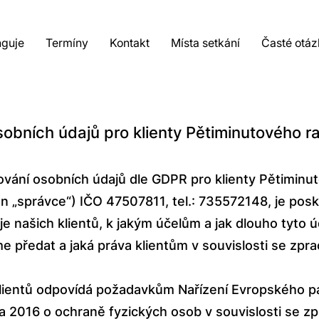
nguje
Termíny
Kontakt
Místa setkání
Časté otáz
obních údajů pro klienty Pětiminutového 
ování osobních údajů dle GDPR pro klienty Pětimin
en „správce“) IČO 47507811, tel.: 735572148, je posk
 našich klientů, k jakým účelům a jak dlouho tyto
 předat a jaká práva klientům v souvislosti se zpra
lientů odpovídá požadavkům Nařízení Evropského p
 2016 o ochraně fyzických osob v souvislosti se z