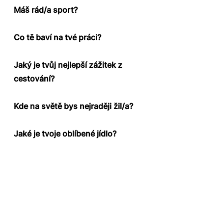
Máš rád/a sport?
Co tě baví na tvé práci?
Jaký je tvůj nejlepší zážitek z
cestování?
Kde na světě bys nejraději žil/a?
Jaké je tvoje oblíbené jídlo?
+420 735 572 148
info@petiminutoverande.cz