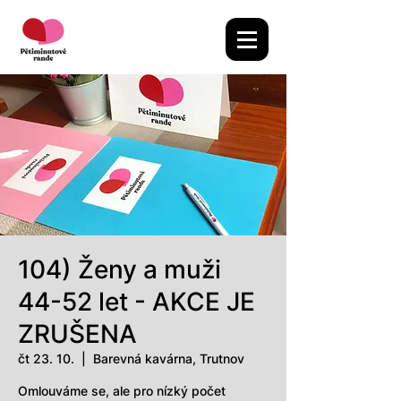
104) Ženy a muži
44-52 let - AKCE JE
ZRUŠENA
čt 23. 10.
  |  
Barevná kavárna, Trutnov
Omlouváme se, ale pro nízký počet