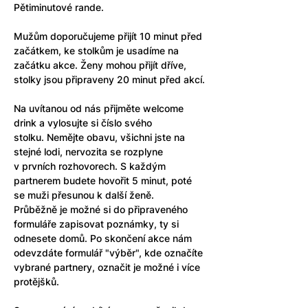
Pětiminutové rande. 
Mužům doporučujeme přijít 10 minut před 
začátkem, ke stolkům je usadíme na 
začátku akce. Ženy mohou přijít dříve, 
stolky jsou připraveny 20 minut před akcí.
Na uvítanou od nás přijměte welcome 
drink a vylosujte si číslo svého 
stolku. Nemějte obavu, všichni jste na 
stejné lodi, nervozita se rozplyne 
v prvních rozhovorech. S každým 
partnerem budete hovořit 5 minut, poté 
se muži přesunou k další ženě.
Průběžně je možné si do připraveného 
formuláře zapisovat poznámky, ty si 
odnesete domů. Po skončení akce nám 
odevzdáte formulář "výběr", kde označíte 
vybrané partnery, označit je možné i více 
protějšků. 