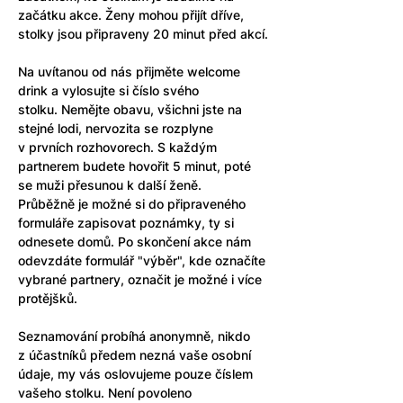
začátku akce. Ženy mohou přijít dříve, 
stolky jsou připraveny 20 minut před akcí.
Na uvítanou od nás přijměte welcome 
drink a vylosujte si číslo svého 
stolku. Nemějte obavu, všichni jste na 
stejné lodi, nervozita se rozplyne 
v prvních rozhovorech. S každým 
partnerem budete hovořit 5 minut, poté 
se muži přesunou k další ženě.
Průběžně je možné si do připraveného 
formuláře zapisovat poznámky, ty si 
odnesete domů. Po skončení akce nám 
odevzdáte formulář "výběr", kde označíte 
vybrané partnery, označit je možné i více 
protějšků. 
Seznamování probíhá anonymně, nikdo 
z účastníků předem nezná vaše osobní 
údaje, my vás oslovujeme pouze číslem 
vašeho stolku. Není povoleno 