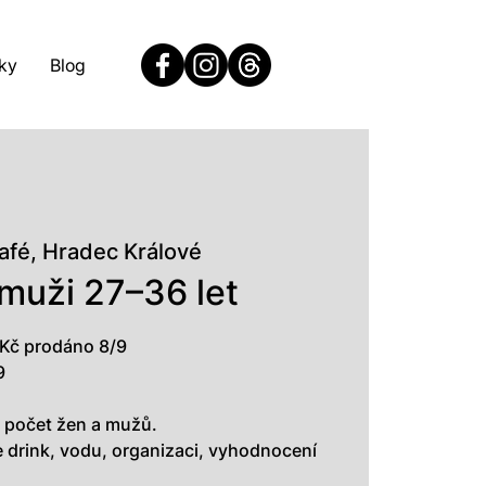
ky
Blog
café, Hradec Králové
 muži 27–36 let
 Kč prodáno 8/9
9
 počet žen a mužů.
drink, vodu, organizaci, vyhodnocení