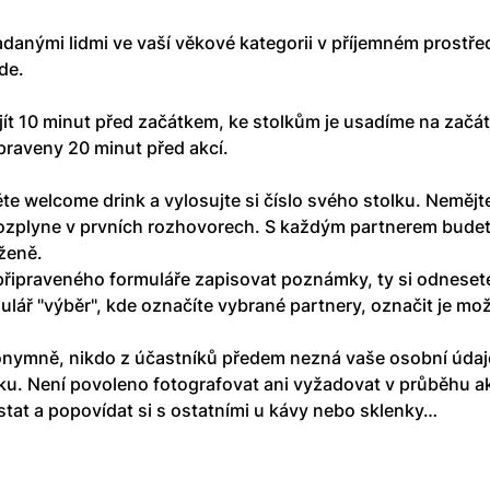
adanými lidmi ve vaší věkové kategorii v příjemném prostř
de. 
t 10 minut před začátkem, ke stolkům je usadíme na začá
řipraveny 20 minut před akcí.
te welcome drink a vylosujte si číslo svého stolku. Nemějte
 rozplyne v prvních rozhovorech. S každým partnerem budete
ženě.
připraveného formuláře zapisovat poznámky, ty si odneset
ář "výběr", kde označíte vybrané partnery, označit je možn
nymně, nikdo z účastníků předem nezná vaše osobní údaje
ku. Není povoleno fotografovat ani vyžadovat v průběhu ak
tat a popovídat si s ostatními u kávy nebo sklenky…