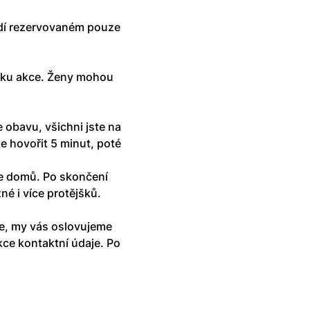
edí rezervovaném pouze 
tku akce. Ženy mohou 
 obavu, všichni jste na 
 hovořit 5 minut, poté 
e domů. Po skončení 
é i více protějšků. 
, my vás oslovujeme 
ce kontaktní údaje. Po 