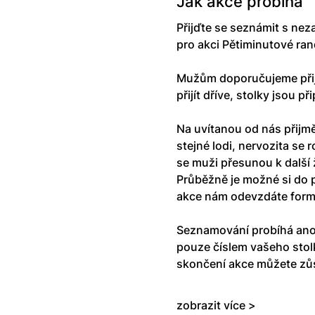
Jak akce probíhá
Přijďte se seznámit s nez
pro akci Pětiminutové ran
Mužům doporučujeme přijí
přijít dříve, stolky jsou p
Na uvítanou od nás přijmě
stejné lodi, nervozita se
se muži přesunou k další 
Průběžně je možné si do 
akce nám odevzdáte formul
Seznamování probíhá ano
pouze číslem vašeho stol
skončení akce můžete zůs
zobrazit více >