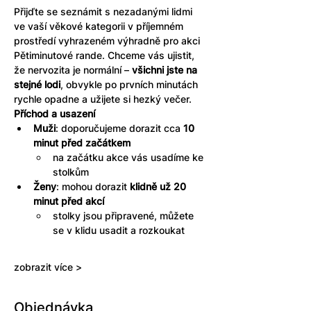
Přijďte se seznámit s nezadanými lidmi 
ve vaší věkové kategorii v příjemném 
prostředí vyhrazeném výhradně pro akci 
Pětiminutové rande. Chceme vás ujistit, 
že nervozita je normální – 
všichni jste na 
stejné lodi
, obvykle po prvních minutách 
rychle opadne a užijete si hezký večer.
Příchod a usazení
Muži
: doporučujeme dorazit cca 
10 
minut před začátkem
na začátku akce vás usadíme ke 
stolkům
Ženy
: mohou dorazit 
klidně už 20 
minut před akcí
stolky jsou připravené, můžete 
se v klidu usadit a rozkoukat
zobrazit více >
Objednávka