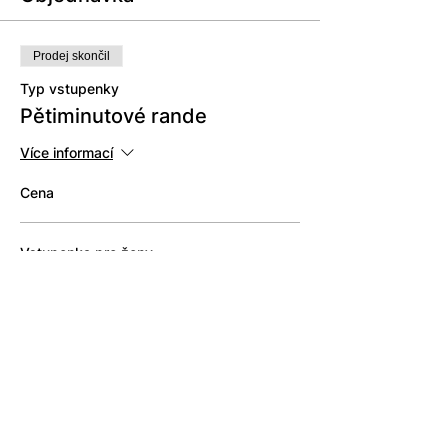
Prodej skončil
Typ vstupenky
Pětiminutové rande
Více informací
Cena
Vstupenka pro ženy
549,00 Kč
+420 735 572 148
info@petiminutoverande.cz