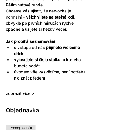
Pětiminutové rande. 
Chceme vás ujistit, že nervozita je 
normální – 
všichni jste na stejné lodi
, 
obvykle po prvních minutách rychle 
opadne a užijete si hezký večer.
Jak probíhá seznamování
u vstupu od nás 
přijmete welcome 
drink
vylosujete si číslo stolku
, u kterého 
budete sedět
úvodem vše vysvětlíme, není potřeba 
nic znát předem
zobrazit více >
Objednávka
Prodej skončil