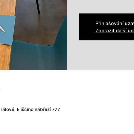
Přihlašování uz
Zobrazit další ud
í
rálové, Eliščino nábřeží 777