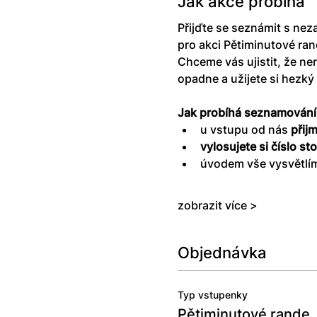
Jak akce probíhá
Přijďte se seznámit s nez
pro akci Pětiminutové ran
Chceme vás ujistit, že ner
opadne a užijete si hezký 
Jak probíhá seznamování
u vstupu od nás 
přij
vylosujete si číslo st
úvodem vše vysvětlím
zobrazit více >
Objednávka
Typ vstupenky
Pětiminutové rande