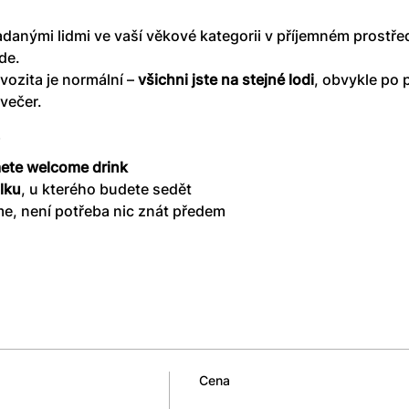
adanými lidmi ve vaší věkové kategorii v příjemném prostř
de.
vozita je normální – 
všichni jste na stejné lodi
, obvykle po 
večer.
mete welcome drink
olku
, u kterého budete sedět
e, není potřeba nic znát předem
Cena