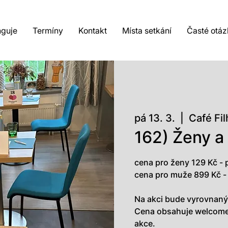
nguje
Termíny
Kontakt
Místa setkání
Časté otáz
pá 13. 3.
  |  
Café Fi
162) Ženy a
cena pro ženy 129 Kč -
cena pro muže 899 Kč -
Na akci bude vyrovnaný
Cena obsahuje welcome 