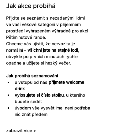
Jak akce probíhá
Přijďte se seznámit s nezadanými lidmi 
ve vaší věkové kategorii v příjemném 
prostředí vyhrazeném výhradně pro akci 
Pětiminutové rande. 
Chceme vás ujistit, že nervozita je 
normální – 
všichni jste na stejné lodi
, 
obvykle po prvních minutách rychle 
opadne a užijete si hezký večer.
Jak probíhá seznamování
u vstupu od nás 
přijmete welcome 
drink
vylosujete si číslo stolku
, u kterého 
budete sedět
úvodem vše vysvětlíme, není potřeba 
nic znát předem
zobrazit více >