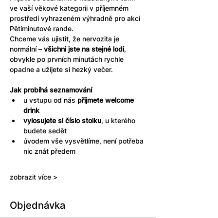
ve vaší věkové kategorii v příjemném 
prostředí vyhrazeném výhradně pro akci 
Pětiminutové rande. 
Chceme vás ujistit, že nervozita je 
normální – 
všichni jste na stejné lodi
, 
obvykle po prvních minutách rychle 
opadne a užijete si hezký večer.
Jak probíhá seznamování
u vstupu od nás 
přijmete welcome 
drink
vylosujete si číslo stolku
, u kterého 
budete sedět
úvodem vše vysvětlíme, není potřeba 
nic znát předem
zobrazit více >
Objednávka