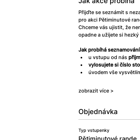
Jak akce probíhá
Přijďte se seznámit s nez
pro akci Pětiminutové ran
Chceme vás ujistit, že ner
opadne a užijete si hezký 
Jak probíhá seznamování
u vstupu od nás 
přij
vylosujete si číslo st
úvodem vše vysvětlím
zobrazit více >
Objednávka
Typ vstupenky
Pětiminutové rande