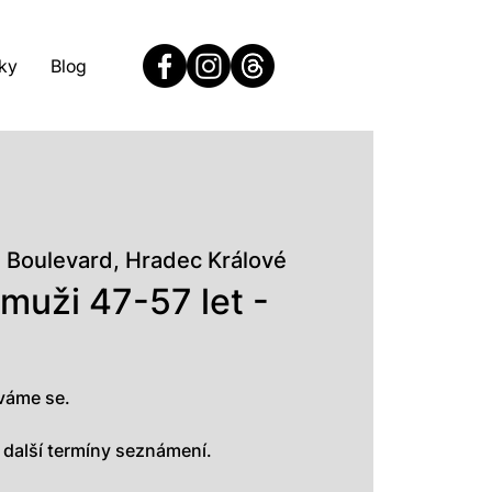
ky
Blog
 Boulevard, Hradec Králové
muži 47-57 let -
váme se.
a další termíny seznámení.