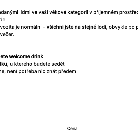
adanými lidmi ve vaší věkové kategorii v příjemném prostř
de.
vozita je normální – 
všichni jste na stejné lodi
, obvykle po 
večer.
mete welcome drink
olku
, u kterého budete sedět
e, není potřeba nic znát předem
Cena