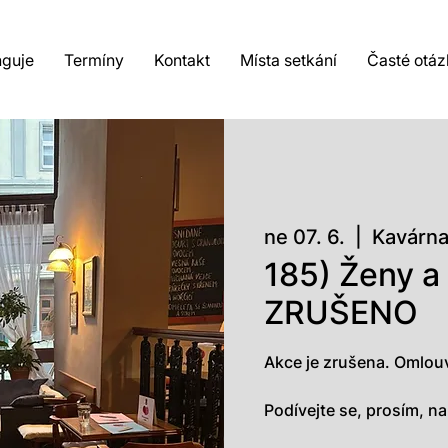
nguje
Termíny
Kontakt
Místa setkání
Časté otáz
ne 07. 6.
  |  
Kavárna
185) Ženy a 
ZRUŠENO
Akce je zrušena. Omlou
Podívejte se, prosím, n