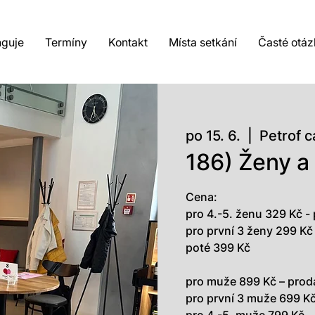
nguje
Termíny
Kontakt
Místa setkání
Časté otáz
po 15. 6.
  |  
Petrof c
186) Ženy a
Cena:
pro 4.-5. ženu 329 Kč -
pro první 3 ženy 299 Kč
poté 399 Kč
pro muže 899 Kč – prod
pro první 3 muže 699 K