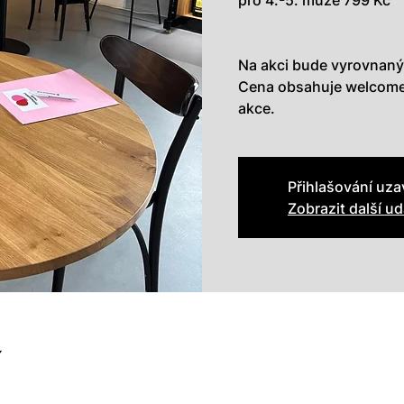
pro 4.-5. muže 799 Kč
Na akci bude vyrovnaný
Cena obsahuje welcome 
akce.
Přihlašování uz
Zobrazit další ud
í