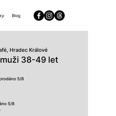
ky
Blog
afé, Hradec Králové
 muži 38-49 let
 prodáno 5/8
áno 5/8
č