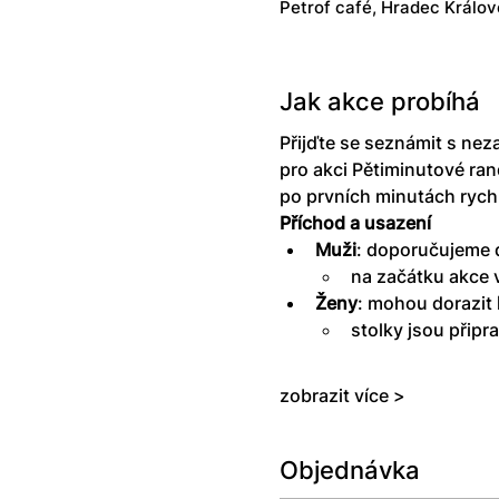
Petrof café, Hradec Králov
Jak akce probíhá
Přijďte se seznámit s nez
pro akci Pětiminutové rand
po prvních minutách rychl
Příchod a usazení
Muži
: doporučujeme d
na začátku akce 
Ženy
: mohou dorazit 
stolky jsou připr
zobrazit více >
Objednávka