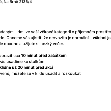
é, Na Brně 2136/4
adanými lidmi ve vaší věkové kategorii v příjemném prostř
e. Chceme vás ujistit, že nervozita je normální – 
všichni js
e opadne a užijete si hezký večer.
orazit cca 
10 minut před začátkem
vás usadíme ke stolkům
klidně už 20 minut před akcí
avené, můžete se v klidu usadit a rozkoukat