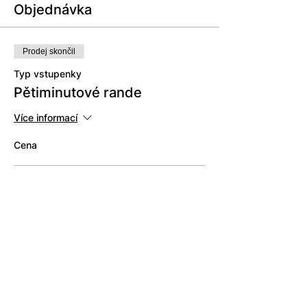
Objednávka
Prodej skončil
Typ vstupenky
Pětiminutové rande
Více informací
Cena
Vstupenka pro ženy
169,00 Kč
+420 735 572 148