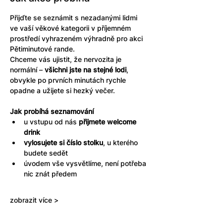
Přijďte se seznámit s nezadanými lidmi 
ve vaší věkové kategorii v příjemném 
prostředí vyhrazeném výhradně pro akci 
Pětiminutové rande.
Chceme vás ujistit, že nervozita je 
normální – 
všichni jste na stejné lodi
, 
obvykle po prvních minutách rychle 
opadne a užijete si hezký večer.
Jak probíhá seznamování
u vstupu od nás 
přijmete welcome 
drink
vylosujete si číslo stolku
, u kterého 
budete sedět
úvodem vše vysvětlíme, není potřeba 
nic znát předem
zobrazit více >