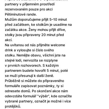
partnery v příjemném prostředí 
rezervovaném pouze pro akci 
Pětiminutové rande. 
Mužům doporučujeme přijít 5–10 minut 
před začátkem, ke stolkům je usadíme na 
začátku akce. Ženy mohou přijít dříve, 
stolky jsou připraveny 20 minut před 
akcí.
Na uvítanou od nás přijměte welcome 
drink a vylosujte si číslo svého 
stolku. Nemějte obavu, všichni jste na 
stejné lodi, nervozita se rozplyne 
v prvních rozhovorech. S každým 
partnerem budete hovořit 5 minut, poté 
se muži přesunují k další ženě.
Průběžně si můžete do připraveného 
formuláře zapisovat poznámky, ty si 
odnesete domů. Po skončení akce nám 
odevzdáte formulář "výběr", kde označíte 
vybrané partnery, označit je možné i více 
protějšků. 