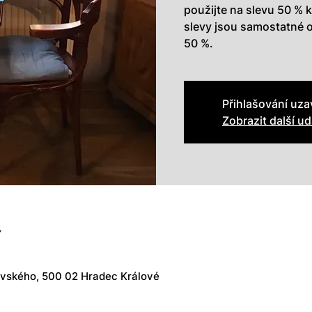
použijte na slevu 50 % 
slevy jsou samostatné 
50 %.
Přihlašování uz
Zobrazit další ud
í
vského, 500 02 Hradec Králové