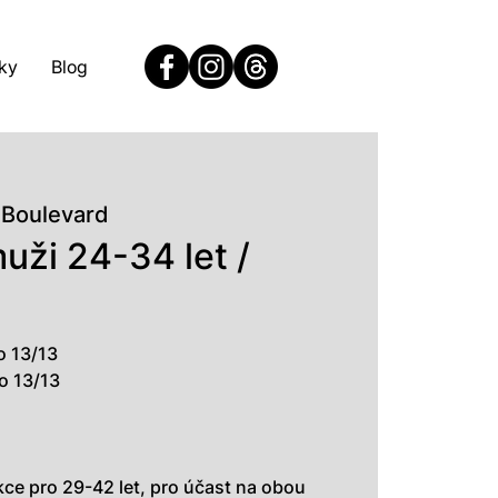
ky
Blog
 Boulevard
uži 24-34 let /
o 13/13
o 13/13
kce pro 29-42 let, pro účast na obou