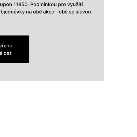
kupón 11850. Podmínkou pro využití
objednávky na obě akce - obě se slevou
avřeno
álosti