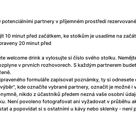
0 potenciálními partnery v příjemném prostředí rezervovan
t 10 minut před začátkem, ke stolkům je usadíme na začá
řipraveny 20 minut před 
te welcome drink a vylosujte si číslo svého stolku. Nemějte
 rozplyne v prvních rozhovorech. S každým partnerem budete
ženě.
ipraveného formuláře zapisovat poznámky, ty si odnesete
ýběr", kde označíte vybrané partnery, označit je možné i v
nymně, nikdo z účastníků předem nezná vaše osobní údaje
ku. Není povoleno fotografovat ani vyžadovat v průběhu ak
at a popovídat si s ostatními u kávy nebo sklenky - není 