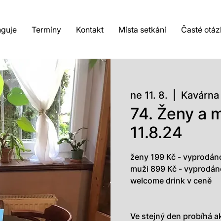
nguje
Termíny
Kontakt
Místa setkání
Časté otáz
ne 11. 8.
  |  
Kavárna
74. Ženy a m
11.8.24
ženy 199 Kč - vyprodán
muži 899 Kč - vyprodán
welcome drink v ceně
Ve stejný den probíhá a