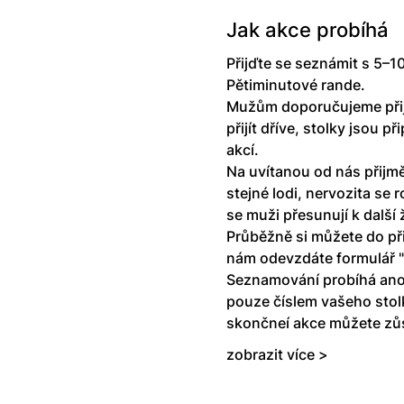
Jak akce probíhá
Přijďte se seznámit s 5–1
Pětiminutové rande. 
Mužům doporučujeme přijí
přijít dříve, stolky jsou p
akcí.
Na uvítanou od nás přijmě
stejné lodi, nervozita se
se muži přesunují k další 
Průběžně si můžete do př
nám odevzdáte formulář "v
Seznamování probíhá ano
pouze číslem vašeho stol
skončneí akce můžete zůst
zobrazit více >