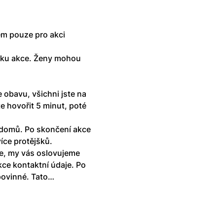
ém pouze pro akci 
tku akce. Ženy mohou 
 obavu, všichni jste na 
 hovořit 5 minut, poté 
 domů. Po skončení akce 
íce protějšků. 
, my vás oslovujeme 
ce kontaktní údaje. Po 
povinné. Tato…