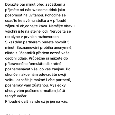
Doražte pár minut před začátkem a 
přijměte od nás welcome drink jako 
pozornost na uvítanou. Pohodlně se 
usaďte ke svému stolku a v případě 
zájmu si objednejte kávu. Nemějte obavu, 
všichni jste na stejné lodi. Nervozita se 
rozplyne v prvních rozhovorech.
S každým partnerem budete hovořit 5 
minut. Seznamování probíhá anonymně, 
nikdo z účastníků předem nezná vaše 
osobní údaje. Průběžně si můžete do 
připraveného formuláře diskrétně 
poznamenávat vše, co vás zaujme. Po 
skončení akce nám odevzdáte svoji 
volbu, označit je možné i více partnerů, 
poznámky vám zůstanou. Výsledky 
shody vám pošleme e-mailem ještě 
tentýž večer.
Případné další rande už je jen na vás.